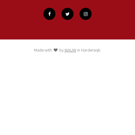
Made with
by
WAUW
in Harderwijk.